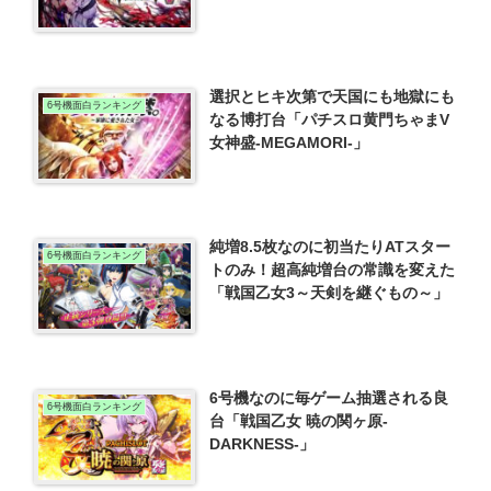
選択とヒキ次第で天国にも地獄にも
6号機面白ランキング
なる博打台「パチスロ黄門ちゃまV
女神盛-MEGAMORI-」
純増8.5枚なのに初当たりATスター
6号機面白ランキング
トのみ！超高純増台の常識を変えた
「戦国乙女3～天剣を継ぐもの～」
6号機なのに毎ゲーム抽選される良
6号機面白ランキング
台「戦国乙女 暁の関ヶ原-
DARKNESS-」