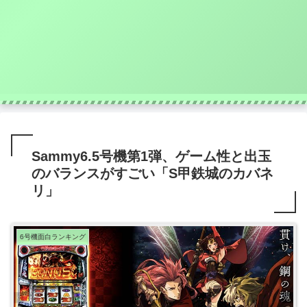
Sammy6.5号機第1弾、ゲーム性と出玉
のバランスがすごい「S甲鉄城のカバネ
リ」
6号機面白ランキング