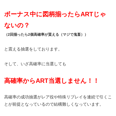
ボーナス中に図柄揃ったらARTじゃ
ないの？
（2回揃ったら2個高確率が貰える（マジで鬼畜））
と震える抽選をしております。
そして、いざ高確率に当選しても
高確率からART当選しません！！
高確率の成功抽選がレア役や特殊リプレイを連続で引くこ
とが前提となっているので結構難しくなっています。