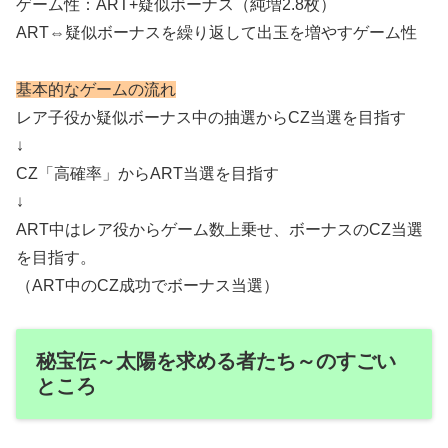
ゲーム性：ART+疑似ボーナス（純増2.8枚）
ART⇔疑似ボーナスを繰り返して出玉を増やすゲーム性
基本的なゲームの流れ
レア子役か疑似ボーナス中の抽選からCZ当選を目指す
↓
CZ「高確率」からART当選を目指す
↓
ART中はレア役からゲーム数上乗せ、ボーナスのCZ当選
を目指す。
（ART中のCZ成功でボーナス当選）
秘宝伝～太陽を求める者たち～のすごい
ところ