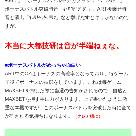
+30…」、ボーナスバトル中デカプッシュ「ﾌﾟｯｼｭﾀﾞｰ」、
ボーナスバトル突破時音「ｷｭﾛﾛﾎﾟﾎﾟﾎﾟ」、ART後乗せ時
音と演出「ｷｭﾘｷｬﾘｷｬﾘﾘﾝ」など挙げだすとキリがないので
すが、
本当に大都技研は音が半端ねぇな。
■ボーナスバトルがめっちゃ面白い
ART中のCZはボーナスの高確率となっており、毎ゲーム
子役でボーナスの抽選をしています。これは毎ゲーム
MAXBETを押した際に当選の告知がされるので、自然と
MAXBETを押す手に力が入ります。上で書いたように激
重な本機ですが、このボーナスバトルを突破した時に全て
が許される気持ちになります。
（クレア様に）