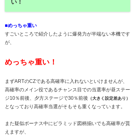
い！
■めっちゃ重い
すごいところで紹介したように爆発力が半端ない本機です
が、
めっちゃ重い！
まずARTのCZである高確率に入れないといけませんが、
高確率のメイン役であるチャンス目での当選率が昼ステー
ジ10％前後、夕方ステージで30％前後
（大きく設定差あり）
となっており高確率当選がそもそも重くなっています。
また疑似ボーナス中にピラミッド図柄揃いでも高確率が貰
えますが、