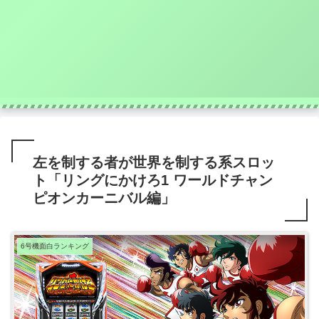
左を制する者が世界を制する系スロッ
ト「リングにかけろ1 ワールドチャン
ピオンカーニバル編」
6号機面白ランキング