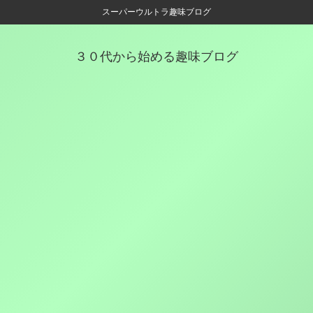
スーパーウルトラ趣味ブログ
３０代から始める趣味ブログ