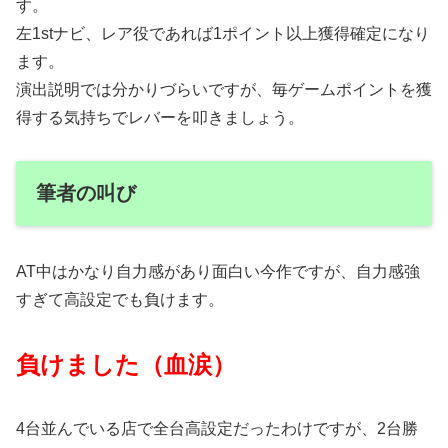
す。
左1stナビ、レア役であれば1ポイント以上獲得確定になり
ます。
演出説明では分かりづらいですが、毎ゲームポイントを獲
得する気持ちでレバーを叩きましょう。
筆者の叫び
AT中はかなり自力感があり面白い今作ですが、自力感強
すぎて高設定でも負けます。
負けました（血涙）
4台並んでいる店で全台高設定だったわけですが、2台勝