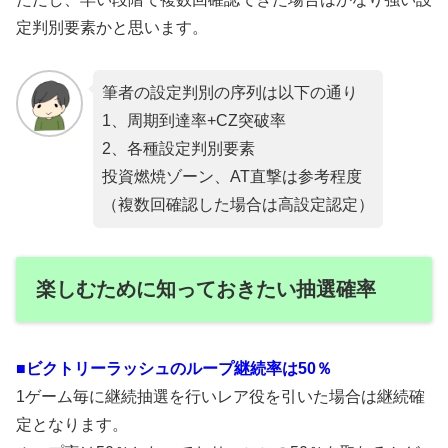
定判別要素かと思います。
筆者の設定判別の序列は以下の通り
1、周期到達率+CZ突破率
2、各種設定判別要素
投資燃焼ゾーン、AT直撃は参考程度
（複数回確認した場合は高設定認定）
楽しむために知っておきたい抽選確率
■ビクトリーラッシュのループ継続率は50％
1ゲーム毎に継続抽選を行いレア役を引いた場合は継続確
定となります。