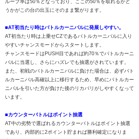
ループ率は50％となっており、ここの50％を取れるかど
うかがこの台の出玉にそのまま繋がります。
■AT初当たり時はバトルカーニバルに発展しやすい。
AT初当たり時は上乗せCZであるバトルカーニバルに入り
やすいチャンスモードからスタートします。
チャンスモードはPUSH目であれば約70％でバトルカーニ
バルに当選し、さらにハズレでも抽選がされています。
また、初戦のバトルカーニバルに負けた場合は、必ずバト
ルカーニバル高確以上に移行するため、早めにバトルカー
ニバルを引いた方が負けた後のリカバリがしやすくなって
います。
■カウンターバトルはポイント抽選
AT中の劣勢で選ばれるカウンターバトルはポイント抽選
であり、内部的に2ポイント貯まれば勝利確定になりま