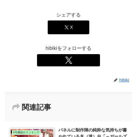
シェアする
X
hibikiをフォローする
hibiki
関連記事
パネルに制作陣の純粋な気持ちが書
6号機面白ランキング
かれている名（迷）台「～ガールズ