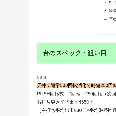
打
筆
筆
台のスペック・狙い目
©西陣
天井：通常500回転消化で時短250回
RUSH回転数：7回転（250回転（次
右打ち突入平均出玉4650玉
（右打ち平均出玉930玉×平均継続回