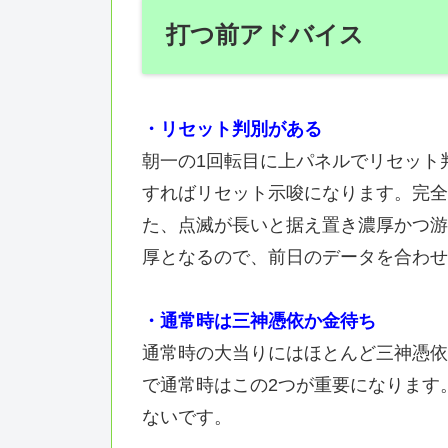
打つ前アドバイス
・リセット判別がある
朝一の1回転目に上パネルでリセット
すればリセット示唆になります。完全
た、点滅が長いと据え置き濃厚かつ游
厚となるので、前日のデータを合わせ
・通常時は三神憑依か金待ち
通常時の大当りにはほとんど三神憑依
で通常時はこの2つが重要になります
ないです。