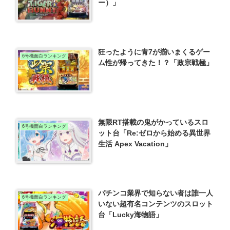
ー）」
狂ったように青7が揃いまくるゲー
6号機面白ランキング
ム性が帰ってきた！？「政宗戦極」
無限RT搭載の鬼がかっているスロ
6号機面白ランキング
ット台「Re:ゼロから始める異世界
生活 Apex Vacation」
パチンコ業界で知らない者は誰一人
6号機面白ランキング
いない超有名コンテンツのスロット
台「Lucky海物語」