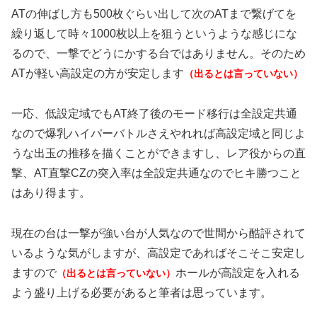
ATの伸ばし方も500枚ぐらい出して次のATまで繋げてを
繰り返して時々1000枚以上を狙うというような感じにな
るので、一撃でどうにかする台ではありません。そのため
ATが軽い高設定の方が安定します
（出るとは言っていない）
一応、低設定域でもAT終了後のモード移行は全設定共通
なので爆乳ハイパーバトルさえやれれば高設定域と同じよ
うな出玉の推移を描くことができますし、レア役からの直
撃、AT直撃CZの突入率は全設定共通なのでヒキ勝つこと
はあり得ます。
現在の台は一撃が強い台が人気なので世間から酷評されて
いるような気がしますが、高設定であればそこそこ安定し
ますので
ホールが高設定を入れる
（出るとは言っていない）
よう盛り上げる必要があると筆者は思っています。