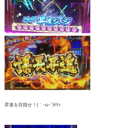
昇進を目指せ！(｀･ω･´)ｷﾘｯ