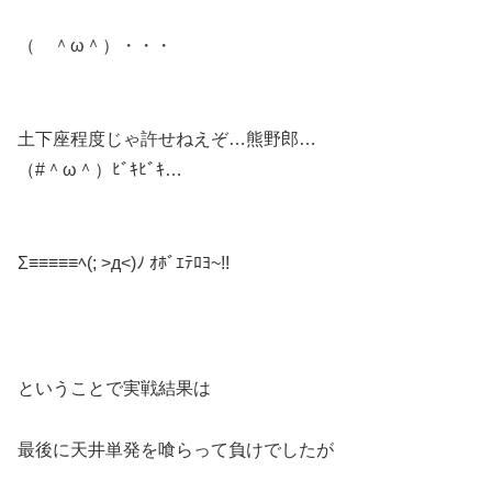
（ ＾ω＾）・・・
土下座程度じゃ許せねえぞ…熊野郎…
（#＾ω＾）ﾋﾞｷﾋﾞｷ…
Σ≡≡≡≡≡ﾍ(; >д<)ﾉ ｵﾎﾞｴﾃﾛﾖ~!!
ということで実戦結果は
最後に天井単発を喰らって負けでしたが