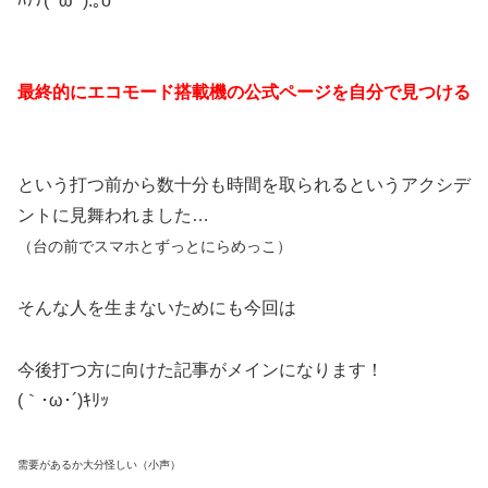
ﾊﾃﾅ( ˙ω˙ ).｡o
最終的にエコモード搭載機の公式ページを自分で見つける
という打つ前から数十分も時間を取られるというアクシデ
ントに見舞われました…
（台の前でスマホとずっとにらめっこ）
そんな人を生まないためにも今回は
今後打つ方に向けた記事がメインになります！
(｀･ω･´)ｷﾘｯ
需要があるか大分怪しい（小声）