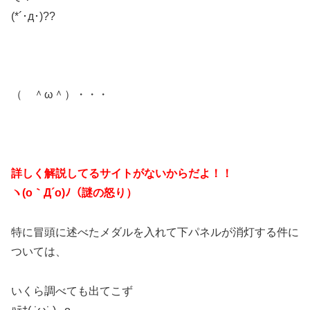
(*´･д･)??
（ ＾ω＾）・・・
詳しく解説してるサイトがないからだよ！！
ヽ(o｀Д´o)ﾉ（謎の怒り）
特に冒頭に述べたメダルを入れて下パネルが消灯する件に
ついては、
いくら調べても出てこず