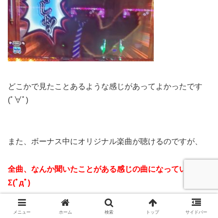
どこかで見たことあるような感じがあってよかったです
(ﾟ∀ﾟ)
また、ボーナス中にオリジナル楽曲が聴けるのですが、
全曲、なんか聞いたことがある感じの曲になっています
Σ(ﾟдﾟ)
これは一度聞いてほしいですね
メニュー
ホーム
検索
トップ
サイドバー