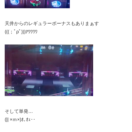
天井からのレギュラーボーナスもありまぁす
(((；ﾟρﾟ)))ｱﾜﾜﾜﾜ
そして単発…
(|| ×ｍ×)ｵ､ｵｪ･･