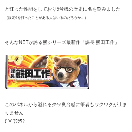
と狂った性能をしており5号機の歴史に名を刻みました
（設定6を打ったことがある人はいるのだろうか…）
そんなNETが誇る熊シリーズ最新作「課長 熊田工作」
このパネルから溢れる
クソ
良台感に筆者もワクワクが止ま
りません
(´∀`)ﾜｸﾜｸ