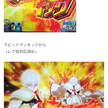
ラピッドマンキックから
（レア役対応演出）