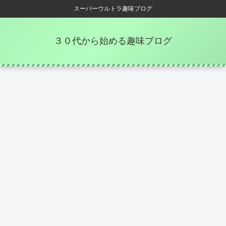
スーパーウルトラ趣味ブログ
３０代から始める趣味ブログ