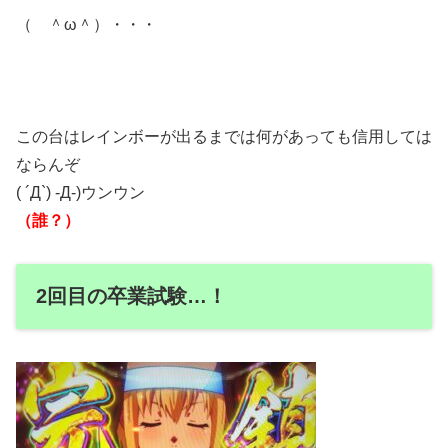
（ ＾ω＾）・・・
この台はレインボーが出るまでは何があっても信用しては
ならんぞ
( ´Д`) -Д-)ウンウン
（誰？）
2回目の卒業試験…！