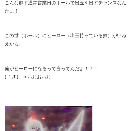
こんな超ド通常営業日のホールで出玉を出すチャンスなん
だ…！
この世（ホール）にヒーロー（出玉持っている奴）がいね
えから、
俺がヒーローになるって言ってんだよ！！！
( ｀Д´)」＜おおおおお