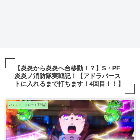
【炎炎から炎炎へ台移動！？】S・PF
炎炎ノ消防隊実戦記！【アドラバース
トに入れるまで打ちます！4回目！！】
パチンコ・スロット実戦記