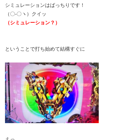
シミュレーションはばっちりです！
（〇-〇ヽ）クイッ
（シミュレーション？）
ということで打ち始めて結構すぐに
えっ