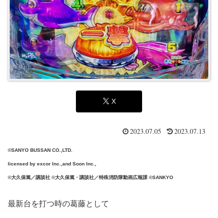
X
2023.07.05
2023.07.13
©SANYO BUSSAN CO.,LTD.
licensed by excor Inc.,and Soon Inc.,
©大久保篤／講談社
©大久保篤・講談社／特殊消防隊動画広報課
©SANKYO
最新台を打つ時の葛藤として