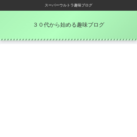
スーパーウルトラ趣味ブログ
３０代から始める趣味ブログ