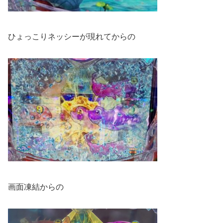
ひょっこりネッシーが現れてからの
画面凍結からの