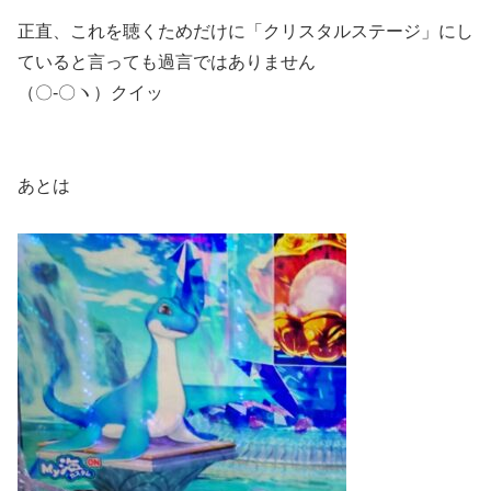
正直、これを聴くためだけに「クリスタルステージ」にし
ていると言っても過言ではありません
（〇-〇ヽ）クイッ
あとは