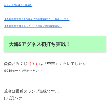
ちます！5回目！！後半】
【炎炎激闘直撃！】S炎炎ノ消防隊実戦記！【解析まだ？】
【炎炎激闘大量ストック！】S炎炎ノ消防隊実戦記！
大海5アグネス初打ち実戦！
炎炎おみくじ
（？）
は「中吉」ぐらいでしたが
※119モードで当たったので
筆者は最近スランプ気味です…
(ノД`)ハァ