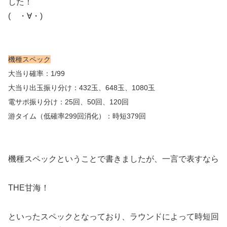
した！
( ・∀・)
機種スペック
大当り確率：1/99
大当り出玉振り分け：432玉、648玉、1080玉
電サポ振り分け：25回、50回、120回
游タイム（低確率299回消化）：時短379回
機種スペックということで書きましたが、一言で表すなら
THE甘海！
といったスペックとなっており、ラウンドによって時短回