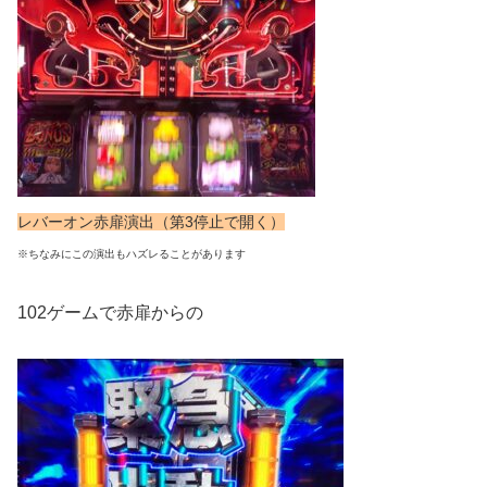
レバーオン赤扉演出（第3停止で開く）
※ちなみにこの演出もハズレることがあります
102ゲームで赤扉からの