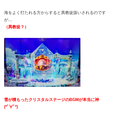
海をよく打たれる方からすると異教徒扱いされるのです
が…
（異教徒？）
雪が積もったクリスタルステージのBGMが本当に神
(*ﾟ∀ﾟ*)