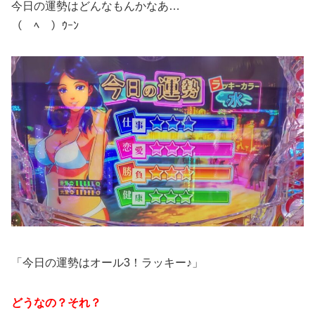
今日の運勢はどんなもんかなあ…
（￣ﾍ￣）ｳｰﾝ
「今日の運勢はオール3！ラッキー♪」
どうなの？それ？