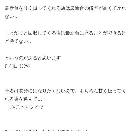
最新台を甘く扱ってくれる店は最新台の倍率が高くて座れ
ない…
しっかりと回収してくる店は最新台に座ることができるけ
ど勝てない…
というのがあると思います
(ﾟ-ﾟ)(｡｡)ｳﾝｳﾝ
筆者は養分にはなりたくないので、もちろん甘く扱ってく
れる店を選んで…
（〇-〇ヽ）クイッ