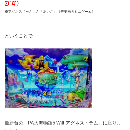
∑(ﾟДﾟ)
※アグネスじゃんけん「あいこ」（デモ画面ミニゲーム）
ということで
最新台の「PA大海物語5 Withアグネス・ラム」に座りま