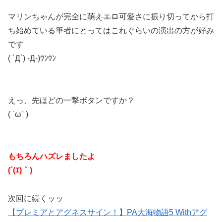
マリンちゃんが完全に
萌えエロ
可愛さに振り切ってから打
ち始めている筆者にとってはこれぐらいの演出の方が好み
です
( ´Д`) -Д-)ｳﾝｳﾝ
えっ、先ほどの一撃ボタンですか？
( ˙ω˙ )
もちろんハズレましたよ
(´(ｴ)｀)
次回に続くッッ
【プレミアとアグネスサイン！】PA大海物語5 Withアグ