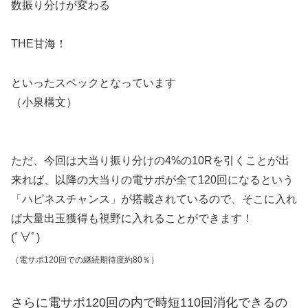
数振り分けが変わる
THE甘海！
といったスペックとなっています
（小泉構文）
ただ、今回は大当り振り分けの4%の10Rを引くことが出
来れば、以降の大当りの電サポが全て120回になるという
「ハピネスチャンス」が搭載されているので、そこに入れ
ば大量出玉獲得も視野に入れることができます！
(ﾟ∀ﾟ)
（電サポ120回での継続期待度約80％）
さらに電サポ120回の内で時短110回消化できるの