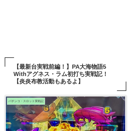
【最新台実戦前編！】PA大海物語5
Withアグネス・ラム初打ち実戦記！
【炎炎布教活動もあるよ】
パチンコ・スロット実戦記