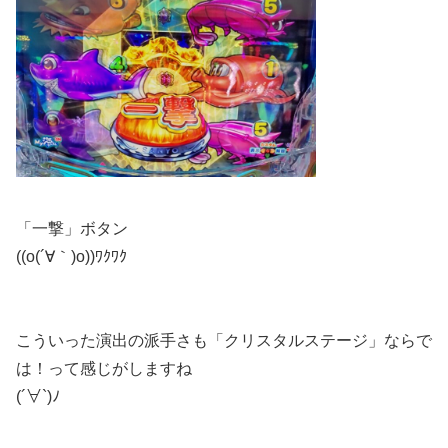
「一撃」ボタン
((o(´∀｀)o))ﾜｸﾜｸ
こういった演出の派手さも「クリスタルステージ」ならで
は！って感じがしますね
(´∀`)ﾉ