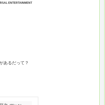
RSAL ENTERTAINMENT
ルがあるだって？