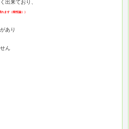
く出来ており、
慣れます（根性論））
があり
せん