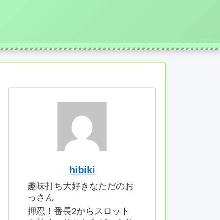
hibiki
趣味打ち大好きなただのお
っさん
押忍！番長2からスロット