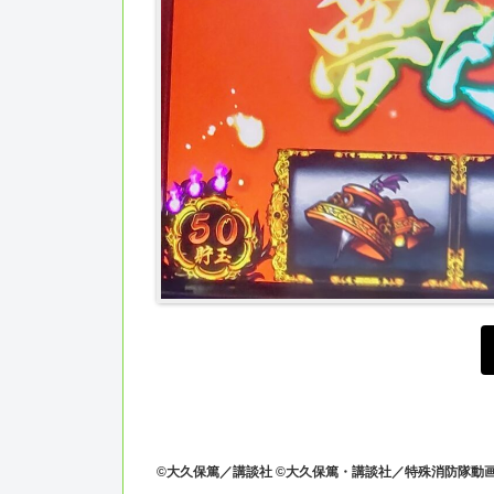
©大久保篤／講談社
©大久保篤・講談社／特殊消防隊