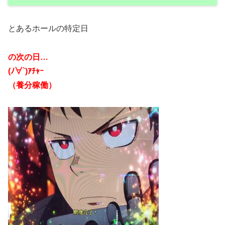
とあるホールの特定日
の次の日…
(ﾉ∀`)ｱﾁｬｰ
（養分稼働）