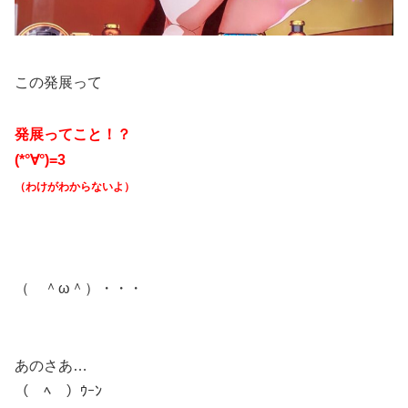
この発展って
発展ってこと！？
(*°∀°)=3
（わけがわからないよ）
（ ＾ω＾）・・・
あのさあ…
（￣ﾍ￣）ｳｰﾝ