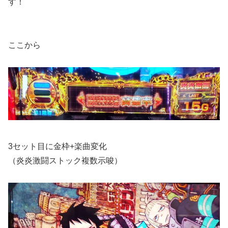
す！
ここから
3セット目に金枠+楽曲変化
（炎炎激闘ストック複数示唆）