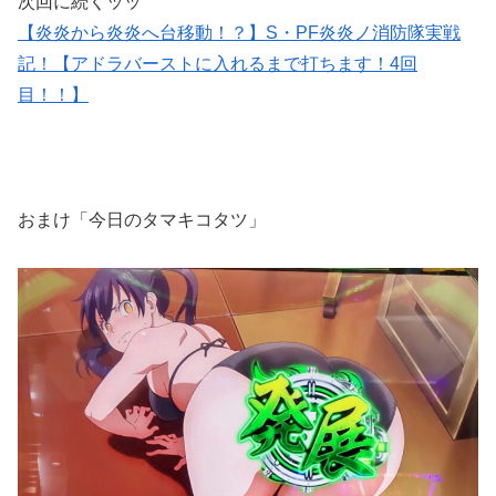
次回に続くッッ
【炎炎から炎炎へ台移動！？】S・PF炎炎ノ消防隊実戦
記！【アドラバーストに入れるまで打ちます！4回
目！！】
おまけ「今日のタマキコタツ」