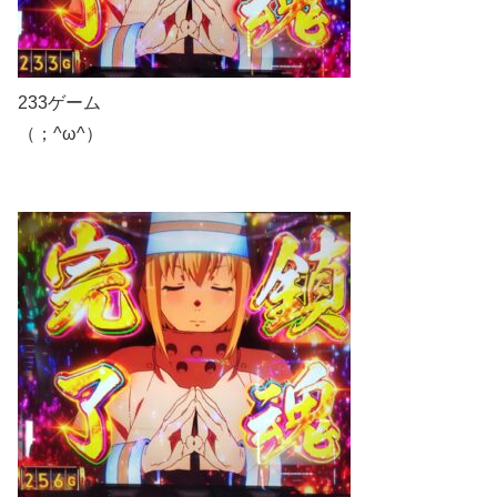
233ゲーム
（；^ω^）