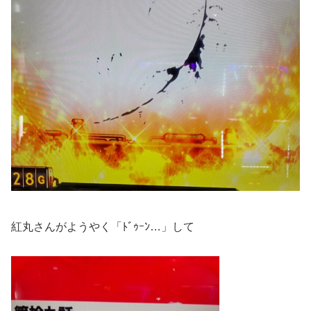
紅丸さんがようやく「ﾄﾞｩｰﾝ…」して