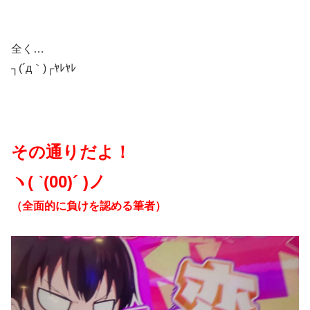
全く…
┐(´д｀)┌ﾔﾚﾔﾚ
その通りだよ！
ヽ( ˋ(00)´ )ノ
（全面的に負けを認める筆者）