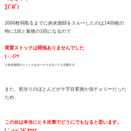
∑(ﾟДﾟ)
2000枚弱取るまでに炎炎激闘をスルーしたのは1400枚の
時に1回と最後の1回になるので
実質ストックは関係ありませんでした
( -_-)ﾌｯ
※炎炎激闘のストックはボーナスを引いても消費する
また、初当りのほとんどが十字目変換か強チェリーだった
ため、
この台は本当にヒキ次第でどうにでもなると思います。
(｀･ω･´)ﾄﾞﾔｧｧｧ