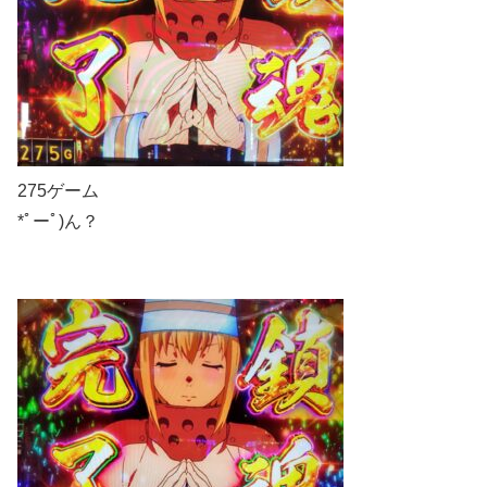
275ゲーム
*ﾟーﾟ)ん？