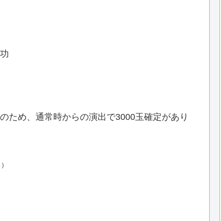
功
のため、通常時からの演出で3000玉確定があり
る）