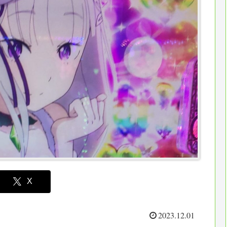
X
2023.12.01