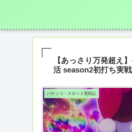
【あっさり万発超え】e
活 season2初打ち
パチンコ・スロット実戦記