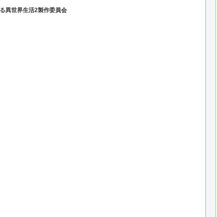
める異世界生活2製作委員会