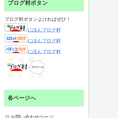
ブログ村ボタン
ブログ村ボタンよければぜひ！
にほんブログ村
にほんブログ村
にほんブログ村
各ページへ
お問い合わせページ