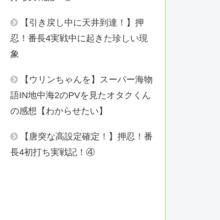
【引き戻し中に天井到達！】押
忍！番長4実戦中に起きた珍しい現
象
【ウリンちゃんを】スーパー海物
語IN地中海2のPVを見たオタクくん
の感想【わからせたい】
【唐突な高設定確定！】押忍！番
長4初打ち実戦記！④