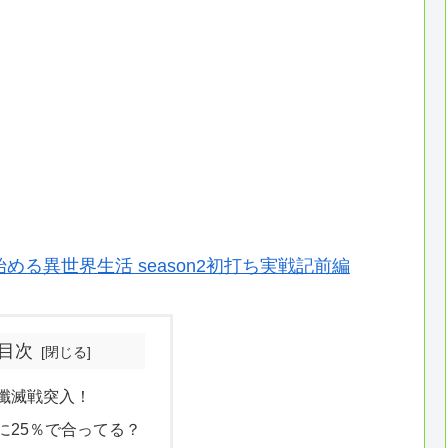
める異世界生活 season2初打ち実戦記前編
目次
殲滅戦突入！
に25％で合ってる？