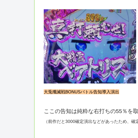
大兎殲滅戦BONUSバトル告知導入演出
ここの告知は純粋な右打ちの55％を
（前作だと3000確定演出などがあったため、