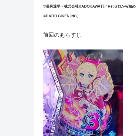
©長月達平・株式会社KADOKAWA刊／Re:ゼロから始
©DAITO GIKEN,INC,
前回のあらすじ