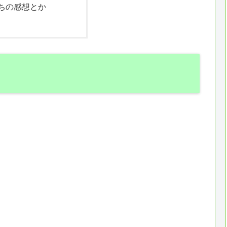
ちの感想とか