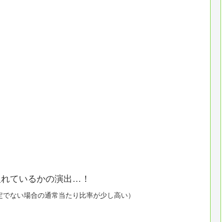
取れているかの演出…！
確定でない場合の通常当たり比率が少し高い）