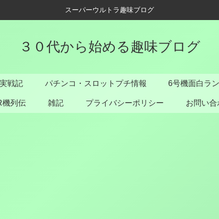
スーパーウルトラ趣味ブログ
３０代から始める趣味ブログ
実戦記
パチンコ・スロットプチ情報
6号機面白ラ
R機列伝
雑記
プライバシーポリシー
お問い合