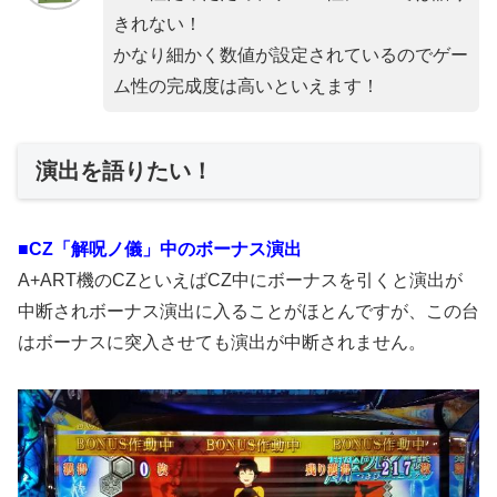
きれない！
かなり細かく数値が設定されているのでゲー
ム性の完成度は高いといえます！
演出を語りたい！
■CZ「解呪ノ儀」中のボーナス演出
A+ART機のCZといえばCZ中にボーナスを引くと演出が
中断されボーナス演出に入ることがほとんですが、この台
はボーナスに突入させても演出が中断されません。