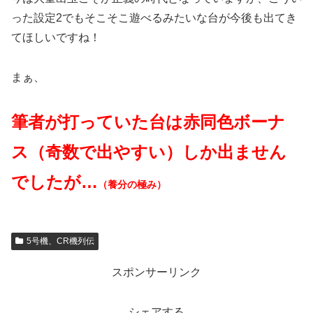
った設定2でもそこそこ遊べるみたいな台が今後も出てき
てほしいですね！
まぁ、
筆者が打っていた台は赤同色ボーナ
ス（奇数で出やすい）しか出ません
でしたが…
（養分の極み）
5号機、CR機列伝
スポンサーリンク
シェアする