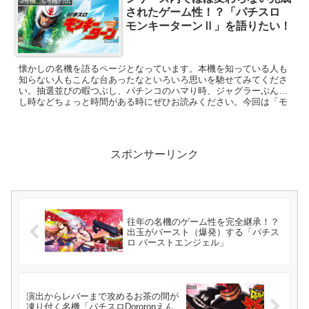
5号機、CR機列伝
されたゲーム性！？「パチスロ
モンキーターンⅡ」を語りたい！
懐かしの名機を語るページとなっています。本機を知っている人も
知らない人もこんな台あったなといろいろ思いを馳せてみてくださ
い。抽選並びの暇つぶし、パチンコのハマり時、ジャグラーぶん回
し時などちょっと時間がある時にぜひお読みください。今回は「モ
ンキーターンⅡ」を語ります。また、他にもいろいろ記事を書いて
おりますので、そちらも合わせてよろしくお願いします！
スポンサーリンク
往年の名機のゲーム性を完全継承！？
出玉がバースト（爆発）する「パチス
ロ バーストエンジェル」
演出からレバーまで攻めるお茶の間が
凍り付く名機「パチスロDororonえん