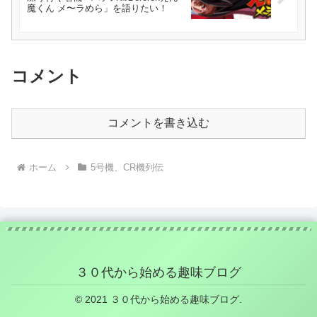
魔くん メ〜ラめら」を語りたい！
コメント
コメントを書き込む
ホーム
5号機、CR機列伝
３０代から始める趣味ブログ
© 2021 ３０代から始める趣味ブログ.