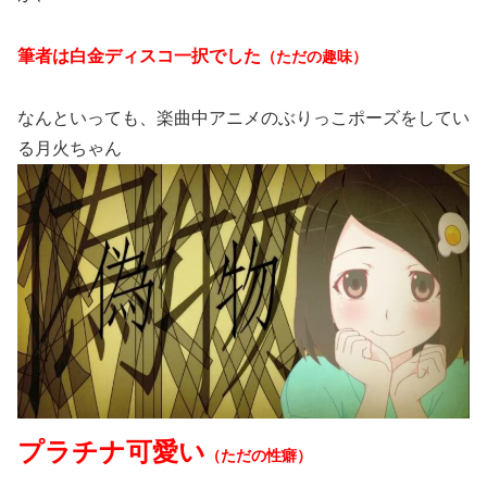
筆者は白金ディスコ一択でした
（ただの趣味）
なんといっても、楽曲中アニメのぶりっこポーズをしてい
る月火ちゃん
プラチナ可愛い
（ただの性癖）