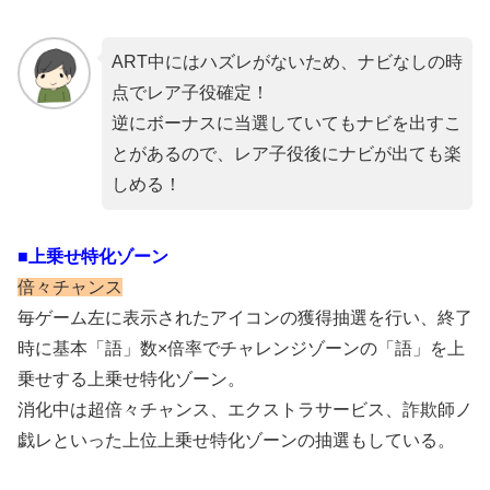
ART中にはハズレがないため、ナビなしの時
点でレア子役確定！
逆にボーナスに当選していてもナビを出すこ
とがあるので、レア子役後にナビが出ても楽
しめる！
■上乗せ特化ゾーン
倍々チャンス
毎ゲーム左に表示されたアイコンの獲得抽選を行い、終了
時に基本「語」数×倍率でチャレンジゾーンの「語」を上
乗せする上乗せ特化ゾーン。
消化中は超倍々チャンス、エクストラサービス、詐欺師ノ
戯レといった上位上乗せ特化ゾーンの抽選もしている。