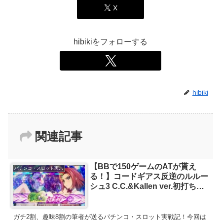
X
hibikiをフォローする
hibiki
関連記事
【BBで150ゲームのATが貰え
パチンコ・スロット実戦記
る！】コードギアス反逆のルルー
シュ3 C.C.&Kallen ver.初打ち実
戦記【最新台乱れ打ち1機種目】
ガチ2割、趣味8割の筆者が送るパチンコ・スロット実戦記！今回は