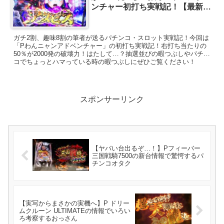
ンチャー初打ち実戦記！【最新台
乱れ打ち5機種目】
ガチ2割、趣味8割の筆者が送るパチンコ・スロット実戦記！今回は
「Pわんニャンアドベンチャー」の初打ち実戦記！右打ち当たりの
50％が2000発の破壊力！はたして…？抽選並びの暇つぶしやパチン
コでちょっとハマっている時の暇つぶしにぜひご覧ください！
スポンサーリンク
【ヤバい台出るぞ…！】Pフィーバー
三国戦騎7500の新台情報で驚愕するパ
チンコオタク
【実写からまさかの実機へ】P ドリー
ムクルーン ULTIMATEの情報でいろい
ろ考察するおっさん