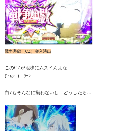
戦争遊戯（CZ）突入演出
このCZが地味にムズイんよな…
(´･ω･`)ゞｳｰﾝ
白7もそんなに揃わないし、どうしたら…