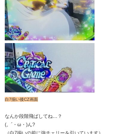
白7揃い後CZ画面
なんか段階飛ばしてね…？
(。´・ω・)ん?
（白7揃いの前に強チェリーを引いています）