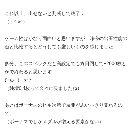
これ以上、出せないと判断して終了…
（；^ω^）
ゲーム性はかなり面白いと思いますが、昨今の出玉性能の
台と比較するとどうしても厳しいものを感じました…
多分、このスペックだと高設定でも終日回して+2000枚と
かで終わると思います
(´･ω･`)ゞｳｰﾝ
（純増0.4枚って久々に見ましたね）
あとはボーナスのヒキ次第で展開が思いっきり変わるの
で、
（ボーナスでしかメダルが増える要素がない）