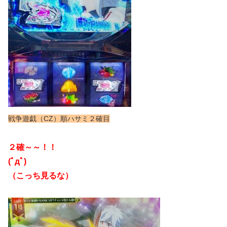
戦争遊戯（CZ）順ハサミ２確目
２確～～！！
(ﾟдﾟ)
（こっち見るな）