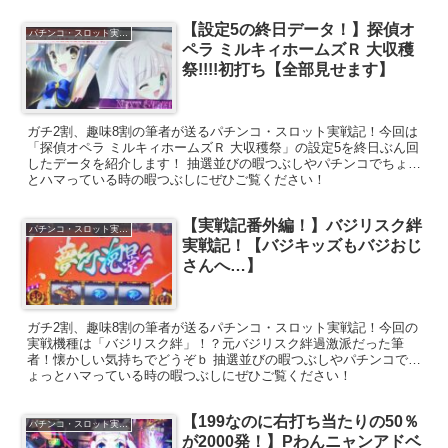
【設定5の終日データ！】探偵オ
パチンコ・スロット実戦記
ペラ ミルキィホームズＲ 大収穫
祭!!!!初打ち【全部見せます】
ガチ2割、趣味8割の筆者が送るパチンコ・スロット実戦記！今回は
「探偵オペラ ミルキィホームズＲ 大収穫祭」の設定5を終日ぶん回
したデータを紹介します！ 抽選並びの暇つぶしやパチンコでちょっ
とハマっている時の暇つぶしにぜひご覧ください！
【実戦記番外編！】バジリスク絆
パチンコ・スロット実戦記
実戦記！【バジキッズもバジおじ
さんへ…】
ガチ2割、趣味8割の筆者が送るパチンコ・スロット実戦記！今回の
実戦機種は「バジリスク絆」！？元バジリスク絆過激派だった筆
者！懐かしい気持ちでどうぞｂ 抽選並びの暇つぶしやパチンコでち
ょっとハマっている時の暇つぶしにぜひご覧ください！
【199なのに右打ち当たりの50％
パチンコ・スロット実戦記
が2000発！】Pわんニャンアドベ