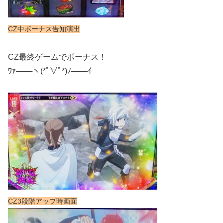
CZ中ボーナス告知演出
CZ最終ゲームでボーナス！
ﾜｧ───ヽ(*ﾟ∀ﾟ*)ﾉ───ｲ
CZ3段階アップ時画面