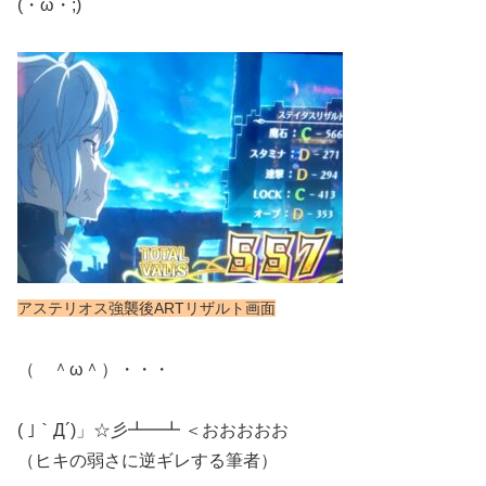
(・ω・;)
アステリオス強襲後ARTリザルト画面
（ ＾ω＾）・・・
( ｣｀Д´)」☆彡┻━┻ ＜おおおおお
（ヒキの弱さに逆ギレする筆者）