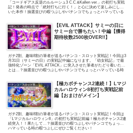
「コードギアス反逆のルルーシュ3 C.C.&Kallen ver.」の初打ち実戦
記！発表の時点で「絶対打ちに行く！」と心に決めて楽しみにして
いた本作！抽選並びの暇つぶしやパチンコでちょっとハマっている
時の暇つぶしにぜひご覧ください！
【EVIL ATTACK】サミーの日に
パチンコ・スロット実戦記
サミー台で勝ちたい！中編【獲得
期待枚数2500枚OVER!!】
ガチ2割、趣味8割の筆者が送るパチンコ・スロット実戦記！今回は3
月31日（サミーの日）の実戦記中編になります。「幼女戦記」で最
強特化ゾーン「EVIL ATTACK」に突入させた筆者がたどり着いた先
とは…？抽選並びの暇つぶしやパチンコでちょっとハマっている時
の暇つぶしにぜひご覧ください！
【極カボチャンス2連続！】Lマジ
パチンコ・スロット実戦記
カルハロウィン8初打ち実戦記前
編【おまけがメイン】
ガチ2割、趣味8割の筆者が送るパチンコ・スロット実戦記！今回は
「Lマジカルハロウィン8」の初打ち実戦記前編！極カボチャンス2連
続突入！！果たして…？抽選並びの暇つぶしやパチンコでちょっと
ハマっている時の暇つぶしにぜひご覧ください！