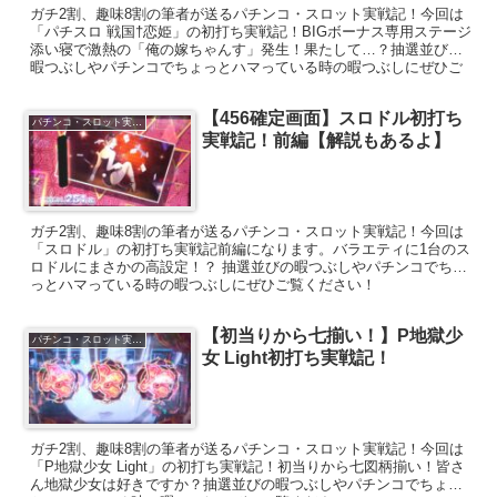
ガチ2割、趣味8割の筆者が送るパチンコ・スロット実戦記！今回は
「パチスロ 戦国†恋姫」の初打ち実戦記！BIGボーナス専用ステージ
添い寝で激熱の「俺の嫁ちゃんす」発生！果たして…？抽選並びの
暇つぶしやパチンコでちょっとハマっている時の暇つぶしにぜひご
覧ください！
【456確定画面】スロドル初打ち
パチンコ・スロット実戦記
実戦記！前編【解説もあるよ】
ガチ2割、趣味8割の筆者が送るパチンコ・スロット実戦記！今回は
「スロドル」の初打ち実戦記前編になります。バラエティに1台のス
ロドルにまさかの高設定！？ 抽選並びの暇つぶしやパチンコでちょ
っとハマっている時の暇つぶしにぜひご覧ください！
【初当りから七揃い！】P地獄少
パチンコ・スロット実戦記
女 Light初打ち実戦記！
ガチ2割、趣味8割の筆者が送るパチンコ・スロット実戦記！今回は
「P地獄少女 Light」の初打ち実戦記！初当りから七図柄揃い！皆さ
ん地獄少女は好きですか？抽選並びの暇つぶしやパチンコでちょっ