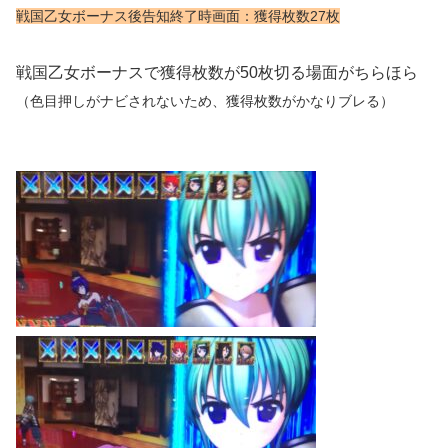
戦国乙女ボーナス後告知終了時画面：獲得枚数27枚
戦国乙女ボーナスで獲得枚数が50枚切る場面がちらほら
（色目押しがナビされないため、獲得枚数がかなりブレる）