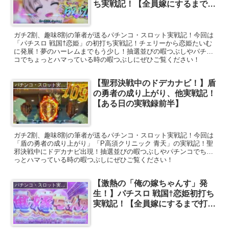
ち実戦記！【全員嫁にするまで打
ちます⑥】
ガチ2割、趣味8割の筆者が送るパチンコ・スロット実戦記！今回は
「パチスロ 戦国†恋姫」の初打ち実戦記！チェリーから恋姫たいむ
に発展！夢のハーレムまでもう少し！抽選並びの暇つぶしやパチン
コでちょっとハマっている時の暇つぶしにぜひご覧ください！
【聖邪決戦中のドデカナビ！】盾
パチンコ・スロット実戦記
の勇者の成り上がり、他実戦記！
【ある日の実戦録前半】
ガチ2割、趣味8割の筆者が送るパチンコ・スロット実戦記！今回は
「盾の勇者の成り上がり」「P高須クリニック 青天」の実戦記！聖
邪決戦中にドデカナビ出現！抽選並びの暇つぶしやパチンコでちょ
っとハマっている時の暇つぶしにぜひご覧ください！
【激熱の「俺の嫁ちゃんす」発
パチンコ・スロット実戦記
生！】パチスロ 戦国†恋姫初打ち
実戦記！【全員嫁にするまで打ち
ます⑧】