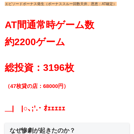
エピソードボーナス発生（ボーナススルー回数天井、恩恵：AT確定）
AT間通常時ゲーム数
約2200ゲーム
総投資：3196枚
（47枚貸の店：68000円）
＿|￣|○､;’.･ ｵｪｪｪｪｪ
なぜ惨劇が起きたのか？