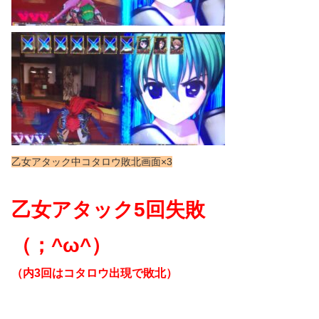
乙女アタック中コタロウ敗北画面×3
乙女アタック5回失敗
（；^ω^）
（内3回はコタロウ出現で敗北）