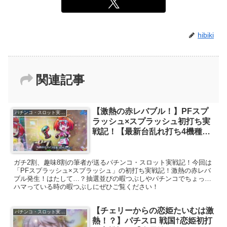
hibiki
関連記事
【激熱の赤レバブル！】PFスプ
パチンコ・スロット実戦記
ラッシュ×スプラッシュ初打ち実
戦記！【最新台乱れ打ち4機種
目】
ガチ2割、趣味8割の筆者が送るパチンコ・スロット実戦記！今回は
「PFスプラッシュ×スプラッシュ」の初打ち実戦記！激熱の赤レバ
ブル発生！はたして…？抽選並びの暇つぶしやパチンコでちょっと
ハマっている時の暇つぶしにぜひご覧ください！
【チェリーからの恋姫たいむは激
パチンコ・スロット実戦記
熱！？】パチスロ 戦国†恋姫初打