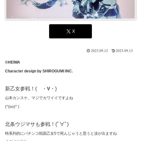
X
2023.09.12
2023.09.13
©HEIWA
Character design by SHIROGUMI INC.
新乙女参戦！( ・∀・)
山本カンスケ、マジでカワイイですよね
(^(oo)^ )
北条ウジマサも参戦！(ﾟ∀ﾟ)
時系列的にパチンコ戦国乙女5で死んじゃうと思うと涙が出ますね