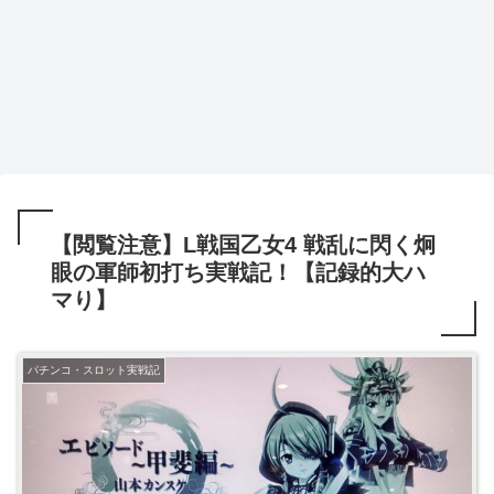
【閲覧注意】L戦国乙女4 戦乱に閃く炯
眼の軍師初打ち実戦記！【記録的大ハ
マり】
パチンコ・スロット実戦記