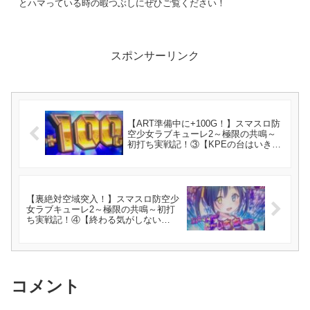
とハマっている時の暇つぶしにぜひご覧ください！
スポンサーリンク
【ART準備中に+100G！】スマスロ防
空少女ラブキューレ2～極限の共鳴～
初打ち実戦記！③【KPEの台はいきな
り始まる】
【裏絶対空域突入！】スマスロ防空少
女ラブキューレ2～極限の共鳴～初打
ち実戦記！④【終わる気がしない
ART】
コメント