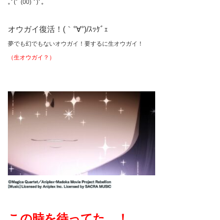
｡ﾟ(ﾟ´(00)`ﾟ)ﾟ｡
オウガイ復活！(｀°∀°)/ｽｯｹﾞｪ
夢でも幻でもないオウガイ！要するに生オウガイ！
（生オウガイ？）
この時を待ってた…！