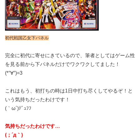
初代戦国乙女下パネル
完全に初代に寄せにきているので、筆者としてはゲーム性
を見る前から下パネルだけでワクワクしてました！
(*°∀°)=3
これはもう、初打ちの時は1日中打ち尽くしてやるぞ！と
いう気持ちだったわけです！
(｀ω´)ﾃﾞｭﾌﾌ
気持ちだったわけです…
(；´д｀)