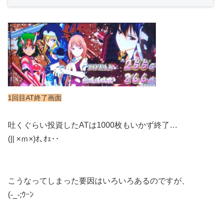
1回目AT終了画面
吐くぐらい投資したATは1000枚もいかず終了…
(|| ×ｍ×)ｵ､ｵｪ･･
こうなってしまった要因はいろいろあるのですが、
(-_-;ｳｰﾝ