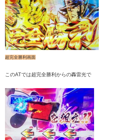
超完全勝利画面
このATでは超完全勝利からの轟雷光で