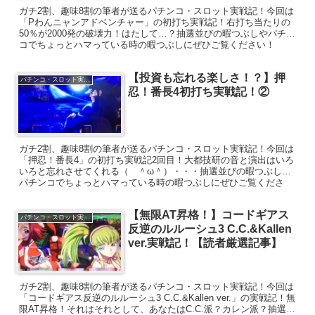
ガチ2割、趣味8割の筆者が送るパチンコ・スロット実戦記！今回は
「Pわんニャンアドベンチャー」の初打ち実戦記！右打ち当たりの
50％が2000発の破壊力！はたして…？抽選並びの暇つぶしやパチン
コでちょっとハマっている時の暇つぶしにぜひご覧ください！
【投資も忘れる楽しさ！？】押
パチンコ・スロット実戦記
忍！番長4初打ち実戦記！②
ガチ2割、趣味8割の筆者が送るパチンコ・スロット実戦記！今回は
「押忍！番長4」の初打ち実戦記2回目！大都技研の音と演出はいろ
いろと忘れさせてくれる（ ＾ω＾）・・・抽選並びの暇つぶしや
パチンコでちょっとハマっている時の暇つぶしにぜひご覧くださ
い！
【無限AT昇格！】コードギアス
パチンコ・スロット実戦記
反逆のルルーシュ3 C.C.&Kallen
ver.実戦記！【読者厳選記事】
ガチ2割、趣味8割の筆者が送るパチンコ・スロット実戦記！今回は
「コードギアス反逆のルルーシュ3 C.C.&Kallen ver.」の実戦記！無
限AT昇格！それはそれとして、あなたはC.C.派？カレン派？抽選並