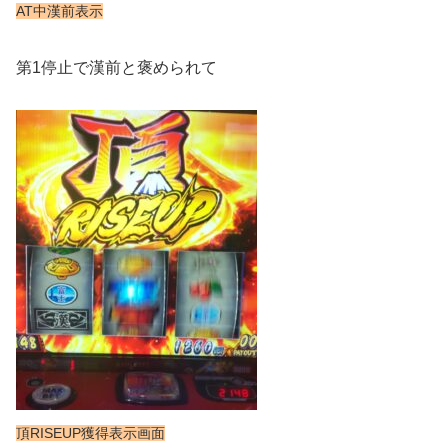
AT中漢前表示
第1停止で漢前と褒められて
頂RISEUP獲得表示画面