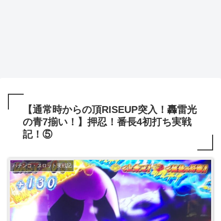
【通常時からの頂RISEUP突入！轟雷光
の青7揃い！】押忍！番長4初打ち実戦
記！⑤
パチンコ・スロット実戦記