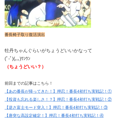
番長椅子取り復活演出
牡丹ちゃんぐらいがちょうどいいかなって
(ﾟ-ﾟ)(｡｡)ｳﾝｳﾝ
（ちょうどいい？）
前回までの記事はこちら！
【あの番長が帰ってきた！】押忍！番長4初打ち実戦記！①
【投資も忘れる楽しさ！？】押忍！番長4初打ち実戦記！②
【逆さ富士モード突入！】押忍！番長4初打ち実戦記！③
【唐突な高設定確定！】押忍！番長4初打ち実戦記！④