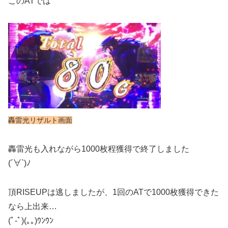
このATでは
轟雷光リザルト画面
轟雷光も入れながら1000枚程獲得で終了しました
(´∀`)ﾉ
頂RISEUPは逃しましたが、1回のATで1000枚獲得できた
なら上出来…
(ﾟ-ﾟ)(｡｡)ｳﾝｳﾝ