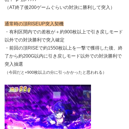
（AT終了後200ゲームぐらいの対決に勝利して突入）
通常時の頂RISEUP突入契機
・有利区間内での差枚が＋約900枚以上で引き戻しモード
以外での対決勝利で突入確定
・前回の頂RISEで約1550枚以上を一撃で獲得した後、終
了から約200G以内に引き戻しモード以外での対決勝利で
突入抽選
（今回だと+900枚以上の分に引っかかったと思われる）