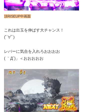
頂RISEUP中画面
これは出玉を伸ばす大チャンス！
(ﾟ∀ﾟ)
レバーに気合を入れろおおおお
( ｀Д´)」＜おおおおお