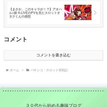
【まさか、このキャラが！？】アオハ
ル♪操 A-LIVEのPVを見たスロットオ
タクくんの感想
コメント
コメントを書き込む
ホーム
パチンコ・スロット実戦記
３０代から始める趣味ブログ