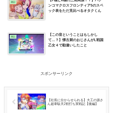
雑記
ンコマクロスフロンティア5のスペ
ック表をただ見比べるオタクくん
【この音ということはもしかし
雑記
て…？】懐古厨のおじさんがL戦国
乙女４で勘違いしたこと
スポンサーリンク
【社長に分からせられる】大工の源さ
ん超韋駄天2初打ち実戦記【後編】