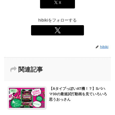
X
hibikiをフォローする
hibiki
関連記事
【AタイプっぽいAT機！？】Sバハ
雑記
マ30の最速試打動画を見ていろいろ
思うおっさん