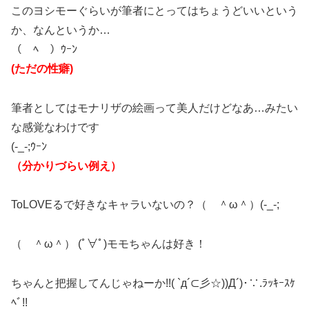
このヨシモーぐらいが筆者にとってはちょうどいいという
か、なんというか…
（￣ﾍ￣）ｳｰﾝ
(ただの性癖)
筆者としてはモナリザの絵画って美人だけどなあ…みたい
な感覚なわけです
(-_-;ｳｰﾝ
（分かりづらい例え）
ToLOVEるで好きなキャラいないの？（ ＾ω＾）(-_-;
（ ＾ω＾） (ﾟ∀ﾟ)モモちゃんは好き！
ちゃんと把握してんじゃねーか!!( `д´⊂彡☆))Д´)･∵.ﾗｯｷｰｽｹ
ﾍﾞ!!