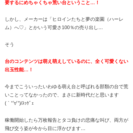
要するにめちゃくちゃ荒い台ということ…！
しかし、メーカーは「ヒロインたちと夢の楽園（ハーレ
ム）へ♡」とかいう可愛さ100％の売り出し…
そう
台のコンテンツは萌え萌えしているのに、全く可愛くない
出玉性能…！
今までこういったいわゆる萌え台と呼ばれる部類の台で荒
いことってなかったので、まさに新時代だと思います
(｀°∀°)/ｽｯｹﾞｪ
稼働開始したら万枚報告とタコ負けの悲痛な叫び、両方が
飛び交う姿が今から目に浮かびます…