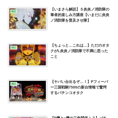
【いまさら解説】Ｓ炎炎ノ消防隊の
雑記
筆者的楽しみ方講座【いまだに炎炎
ノ消防隊を普及させ隊】
【ちょっと…これは…】ただのオタ
雑記
クがL炎炎ノ消防隊で不満に思った
こと
【ヤバい台出るぞ…！】Pフィーバ
雑記
ー三国戦騎7500の新台情報で驚愕
するパチンコオタク
【P機とe機の三角関係！？】パチ