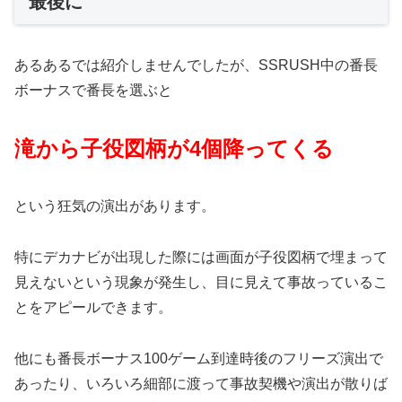
最後に
あるあるでは紹介しませんでしたが、SSRUSH中の番長
ボーナスで番長を選ぶと
滝から子役図柄が4個降ってくる
という狂気の演出があります。
特にデカナビが出現した際には画面が子役図柄で埋まって
見えないという現象が発生し、目に見えて事故っているこ
とをアピールできます。
他にも番長ボーナス100ゲーム到達時後のフリーズ演出で
あったり、いろいろ細部に渡って事故契機や演出が散りば