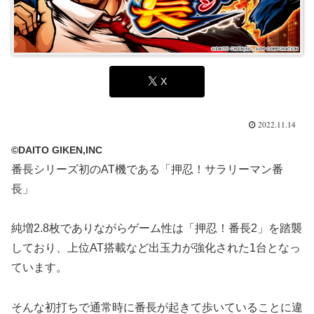
X
2022.11.14
©DAITO GIKEN,INC
番長シリーズ初のAT機である「押忍！サラリーマン番
長」
純増2.8枚でありながらゲーム性は「押忍！番長2」を踏襲
しており、上位AT搭載など出玉力が強化された1台となっ
ています。
そんな初打ちで通常時に番長が起きて歩いていることに違