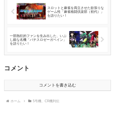
スロットと麻雀を両立させた欲張りな
ゲーム性「麻雀格闘倶楽部（初代）」
を語りたい！
一部熱狂的ファンを生み出した、いぶ
し銀な名機「パチスロゼーガペイン」
を語りたい！
コメント
コメントを書き込む
ホーム
5号機、CR機列伝