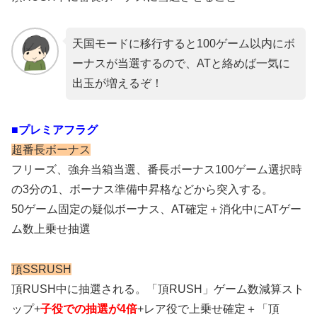
天国モードに移行すると100ゲーム以内にボ
ーナスが当選するので、ATと絡めば一気に
出玉が増えるぞ！
■プレミアフラグ
超番長ボーナス
フリーズ、強弁当箱当選、番長ボーナス100ゲーム選択時
の3分の1、ボーナス準備中昇格などから突入する。
50ゲーム固定の疑似ボーナス、AT確定＋消化中にATゲー
ム数上乗せ抽選
頂SSRUSH
頂RUSH中に抽選される。「頂RUSH」ゲーム数減算スト
ップ+
子役での抽選が4倍
+レア役で上乗せ確定＋「頂