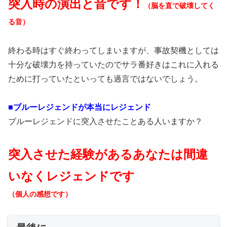
突入時の演出と音です！
（脳を直で破壊してく
る音）
終わる時はすぐ終わってしまいますが、事故契機としては
十分な破壊力を持っていたのでサラ番好きはこれに入れる
ために打っていたといっても過言ではないでしょう。
■ブルーレジェンドが本当にレジェンド
ブルーレジェンドに突入させたことある人いますか？
突入させた経験があるあなたは間違
いなくレジェンドです
（個人の感想です）