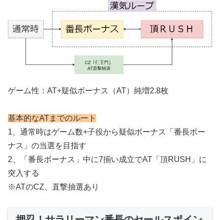
ゲーム性：AT+疑似ボーナス（AT）純増2.8枚
基本的なATまでのルート
1、通常時はゲーム数+子役から疑似ボーナス「番長ボー
ナス」の当選を目指す
2、「番長ボーナス」中に7揃い成立でAT「頂RUSH」に
突入する
※ATのCZ、直撃抽選あり
押忍！サラリーマン番長のセールスポイン