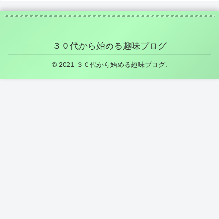
３０代から始める趣味ブログ
© 2021 ３０代から始める趣味ブログ.