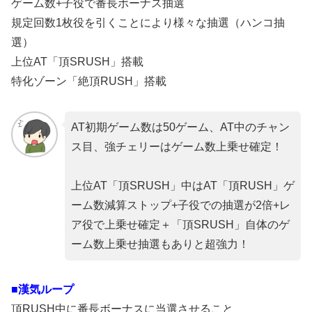
ゲーム数+子役で番長ボーナス抽選
規定回数1枚役を引くことにより様々な抽選（ハンコ抽
選）
上位AT「頂SRUSH」搭載
特化ゾーン「絶頂RUSH」搭載
AT初期ゲーム数は50ゲーム、AT中のチャン
ス目、強チェリーはゲーム数上乗せ確定！
上位AT「頂SRUSH」中はAT「頂RUSH」ゲ
ーム数減算ストップ+子役での抽選が2倍+レ
ア役で上乗せ確定＋「頂SRUSH」自体のゲ
ーム数上乗せ抽選もありと超強力！
■漢気ループ
頂RUSH中に番長ボーナスに当選させること