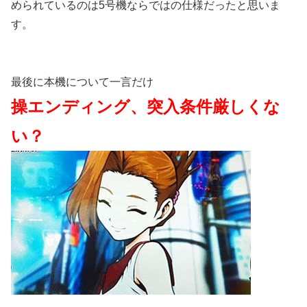
められているのは5号機ならではの仕様だったと思いま
す。
最後に本機について一言だけ
操エンディング、突入条件厳しくな
い？