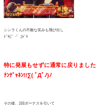
シンラくんの不敵な笑みも飛び出し
ﾄﾞｷ(;゜-゜;)ﾄﾞｷ
特に発展もせずに通常に戻りました
ﾅﾝﾃﾞｬﾈﾝ!!∑( ﾟДﾟﾉ)ﾉ
その後、2回ボーナスを引いて