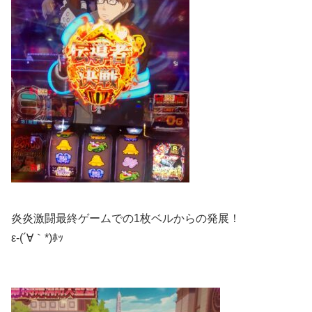
炎炎激闘最終ゲームでの1枚ベルからの発展！
ε-(´∀｀*)ﾎｯ