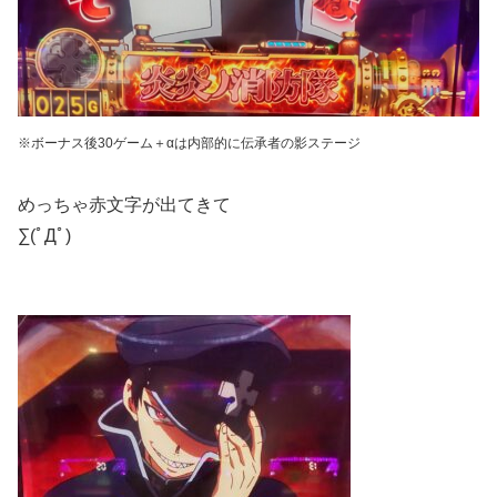
※ボーナス後30ゲーム＋αは内部的に伝承者の影ステージ
めっちゃ赤文字が出てきて
∑(ﾟДﾟ)