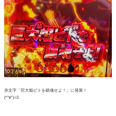
赤文字「巨大焔ビトを鎮魂せよ！」に発展！
(*°∀°)=3