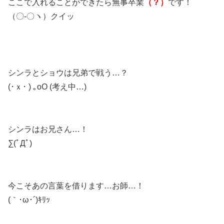
ここで入れることができたら無事卒業
（？）
です！
（〇-〇ヽ）クイッ
シンラとショウは兄弟で戦う…？
(･ｘ･ ) ｡oO (考え中…)
シンラはお兄さん…！
∑(ﾟДﾟ)
今こそあの言葉を借ります…お師…！
(｀･ω･´)ｷﾘｯ