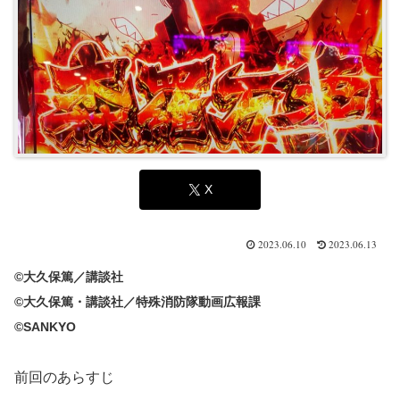
X
2023.06.10
2023.06.13
©大久保篤／講談社
©大久保篤・講談社／特殊消防隊動画広報課
©SANKYO
前回のあらすじ