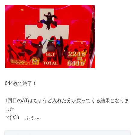
644枚で終了！
1回目のATはちょうど入れた分が戻ってくる結果となりま
した
ヾ(´ε`;)ゝ ふぅ｡｡｡