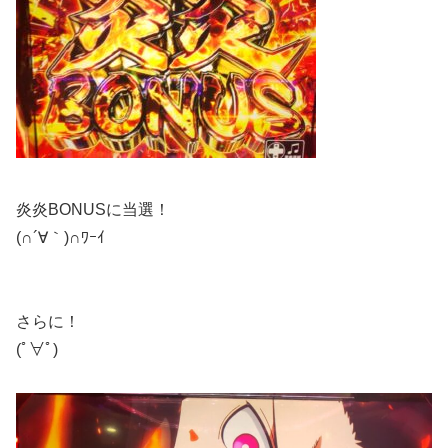
炎炎BONUSに当選！
(∩´∀｀)∩ﾜｰｲ
さらに！
(ﾟ∀ﾟ)