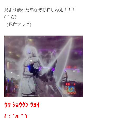
兄より優れた弟なぞ存在しねえ！！！
( ｀Д´)
（死亡フラグ）
ｳﾜ ｼｮｳｸﾝ ﾂﾖｲ
(；´д｀)