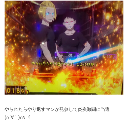
やられたらやり返すマンが見参して炎炎激闘に当選！
(∩´∀｀)∩ﾜｰｲ